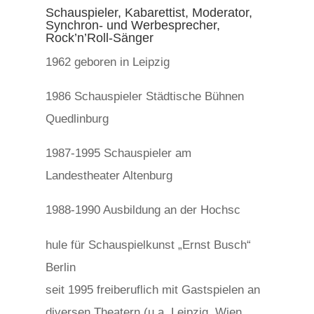
Schauspieler, Kabarettist, Moderator,
Synchron- und Werbesprecher,
Rock’n’Roll-Sänger
1962 geboren in Leipzig
1986 Schauspieler Städtische Bühnen
Quedlinburg
1987-1995 Schauspieler am
Landestheater Altenburg
1988-1990 Ausbildung an der Hochsc
osteopathe-nyon-cabinet-monney
hule für Schauspielkunst „Ernst Busch“
Berlin
seit 1995 freiberuflich mit Gastspielen an
diversen Theatern (u.a. Leipzig, Wien,