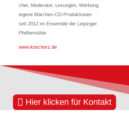
r
cher, Moderator, Lesungen, Werbung,
e
eigene Märchen-CD-Produktionen
l
seit 2012 im Ensemble der Leipziger
a
Pfeffermühle
i
www.koschorz.de
s
v
i
h
1
2

Hier klicken für Kontakt