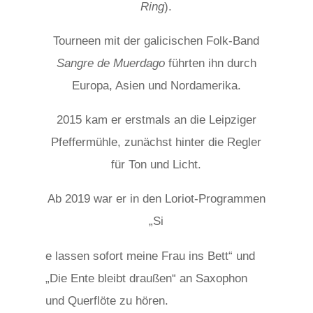
Ring
).
Tourneen mit der galicischen Folk‑Band
Sangre de Muerdago
führten ihn durch
Europa, Asien und Nordamerika.
2015 kam er erstmals an die Leipziger
Pfeffermühle, zunächst hinter die Regler
für Ton und Licht.
Ab 2019 war er in den Loriot‑Programmen
„Si
osteopathe-nyon-cabinet-monney
e lassen sofort meine Frau ins Bett“ und
„Die Ente bleibt draußen“ an Saxophon
und Querflöte zu hören.