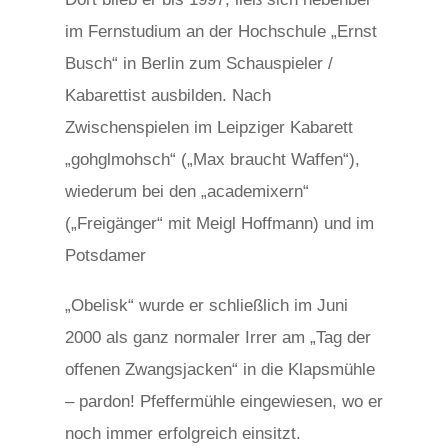
s
im Fernstudium an der Hochschule „Ernst
v
Busch“ in Berlin zum Schauspieler /
i
Kabarettist ausbilden. Nach
h
Zwischenspielen im Leipziger Kabarett
1
„gohglmohsch“ („Max braucht Waffen“),
2
wiederum bei den „academixern“
(„Freigänger“ mit Meigl Hoffmann) und im
Potsdamer
osteopathe-nyon-cabinet-monney
„Obelisk“ wurde er schließlich im Juni
2000 als ganz normaler Irrer am „Tag der
offenen Zwangsjacken“ in die Klapsmühle
– pardon! Pfeffermühle eingewiesen, wo er
noch immer erfolgreich einsitzt.