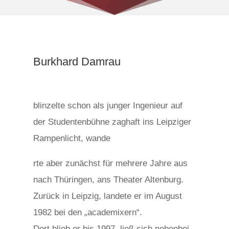
Burkhard Damrau
blinzelte schon als junger Ingenieur auf
der Studentenbühne zaghaft ins Leipziger
Rampenlicht, wande
r
rte aber zunächst für mehrere Jahre aus
e
nach Thüringen, ans Theater Altenburg.
l
Zurück in Leipzig, landete er im August
a
1982 bei den „academixern“.
i
Dort blieb er bis 1997, ließ sich nebenbei