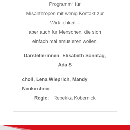
Programm“ für
Misanthropen mit wenig Kontakt zur
Wirklichkeit –
aber auch für Menschen, die sich
einfach mal amüsieren wollen.
Darstellerinnen: Elisabeth Sonntag,
Ada S
osteopathe-nyon-cabinet-monney
choll, Lena Wieprich, Mandy
Neukirchner
Regie:
Rebekka Köbernick