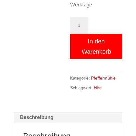
Werktage
Urlaub
vom
Gehirn
In den
-
Warenkorb
06.11.2026
(20
Kategorie:
Pfeffermühle
Uhr)
Schlagwort:
Hirn
Menge
Beschreibung