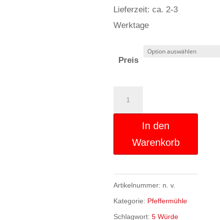
bis
Lieferzeit: ca. 2-3
€30,00
Werktage
Preis
5
%
Würde
In den
-
Warenkorb
14.12.2026
(20
Artikelnummer:
n. v.
Uhr)
Kategorie:
Pfeffermühle
Menge
Schlagwort:
5 Würde