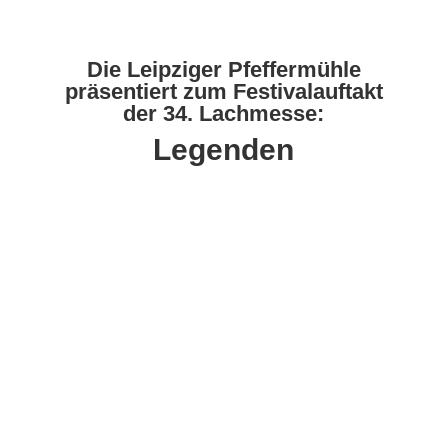
Die Leipziger Pfeffermühle
präsentiert zum Festivalauftakt
der 34. Lachmesse:
Legenden
Konrad Beikircher, Lothar
Bölck
Moderation: Meigl
Hoffmann