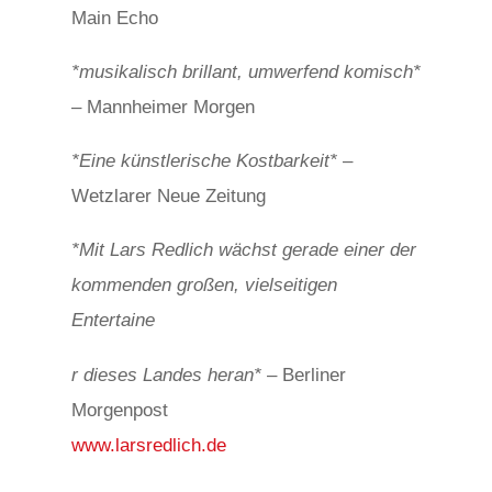
Main Echo
*musikalisch brillant, umwerfend komisch*
– Mannheimer Morgen
*Eine künstlerische Kostbarkeit*
–
Wetzlarer Neue Zeitung
*Mit Lars Redlich wächst gerade einer der
kommenden großen, vielseitigen
Entertaine
osteopathe-nyon-cabinet-monney
r dieses Landes heran*
– Berliner
Morgenpost
www.larsredlich.de