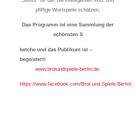
„Muss“ für die, die intelligenten Witz und
pfiffige Wortspiele schätzen.
Das Programm ist eine Sammlung
der
schönsten S
osteopathe-nyon-cabinet-monney
ketche und das Publikum ist –
begeistert!
www.brotundspiele-berlin.de
,
https://www.facebook.com/Brot.und.Spiele.Berlin/