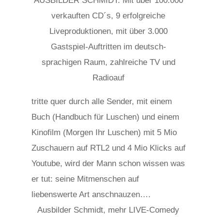
AUSBILDER SCHMIDT: Mit über 100.000
verkauften CD´s, 9 erfolgreiche
Liveproduktionen, mit über 3.000
Gastspiel-Auftritten im deutsch-
sprachigen Raum, zahlreiche TV und
Radioauf
relaisvih12
tritte quer durch alle Sender, mit einem
Buch (Handbuch für Luschen) und einem
Kinofilm (Morgen Ihr Luschen) mit 5 Mio
Zuschauern auf RTL2 und 4 Mio Klicks auf
Youtube, wird der Mann schon wissen was
er tut: seine Mitmenschen auf
liebenswerte Art anschnauzen….
Ausbilder Schmidt, mehr LIVE-Comedy