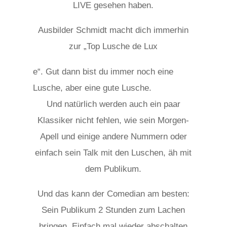
LIVE gesehen haben.
Ausbilder Schmidt macht dich immerhin
zur „Top Lusche de Lux
osteopathe-nyon-cabinet-monney
e“. Gut dann bist du immer noch eine
Lusche, aber eine gute Lusche.
Und natürlich werden auch ein paar
Klassiker nicht fehlen, wie sein Morgen-
Apell und einige andere Nummern oder
einfach sein Talk mit den Luschen, äh mit
dem Publikum.
Und das kann der Comedian am besten:
Sein Publikum 2 Stunden zum Lachen
bringen. Einfach mal wieder abschalten