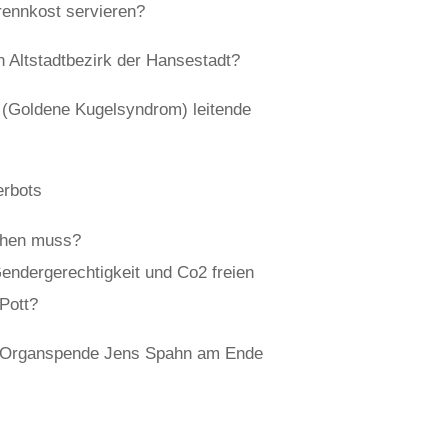
Trennkost servieren?
n Altstadtbezirk der Hansestadt?
S (Goldene Kugelsyndrom) leitende
erbots
schen muss?
endergerechtigkeit und Co2 freien
Pott?
ur Organspende Jens Spahn am Ende