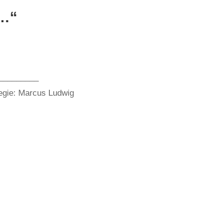
ß…“
_________
Regie: Marcus Ludwig