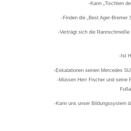
-Kann „Tischlein de
-Finden die „Best Ager-Bremer S
-Verträgt sich die Rannschmeiße 
-Ist 
osteopathe-nyon-cabinet-monney
-Eskalationen seinen Mercedes SUV
-Müssen Herr Fischer und seine F
Fußa
-Kann uns unser Bildungssystem d