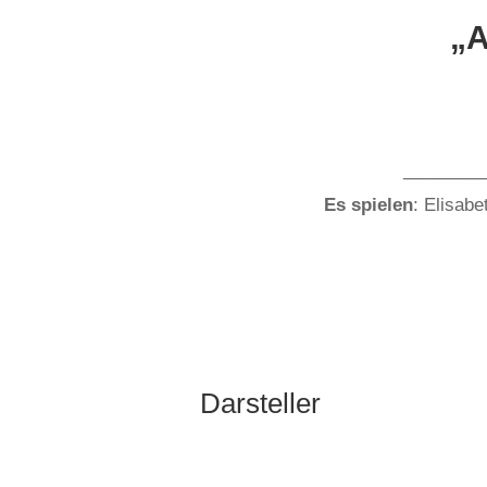
„A
________
Es spielen
: Elisab
Darsteller